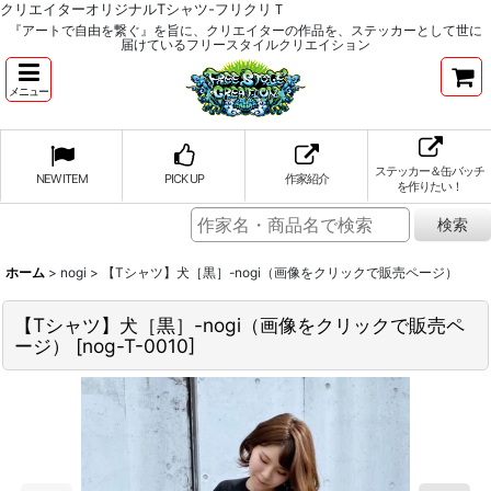
クリエイターオリジナルTシャツ-フリクリＴ
『アートで自由を繋ぐ』を旨に、クリエイターの作品を、ステッカーとして世に
届けているフリースタイルクリエイション
メニュー
ステッカー＆缶バッチ
NEW ITEM
PICK UP
作家紹介
を作りたい！
ホーム
>
nogi
>
【Tシャツ】犬［黒］-nogi（画像をクリックで販売ページ）
【Tシャツ】犬［黒］-nogi（画像をクリックで販売ペ
ージ）
[
nog-T-0010
]