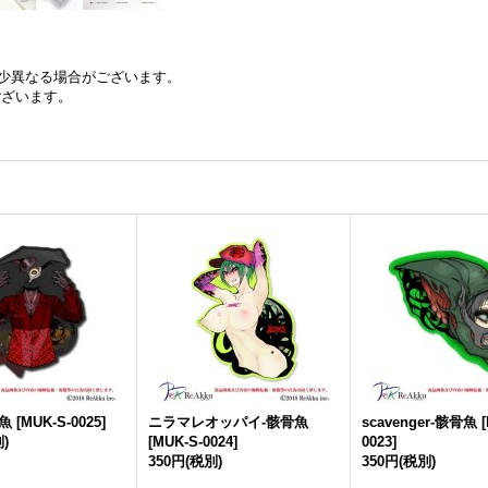
少異なる場合がございます。
ございます。
骨魚
[
MUK-S-0025
]
ニラマレオッパイ-骸骨魚
scavenger-骸骨魚
[
)
[
MUK-S-0024
]
0023
]
350円
(税別)
350円
(税別)