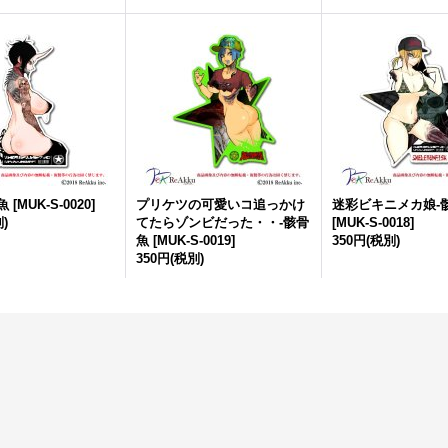
魚
[
MUK-S-0020
]
プリケツの可愛いコ追っかけ
迷彩ビキニメカ娘-
)
てたらゾンビだった・・-骸骨
[
MUK-S-0018
]
魚
[
MUK-S-0019
]
350円
(税別)
350円
(税別)