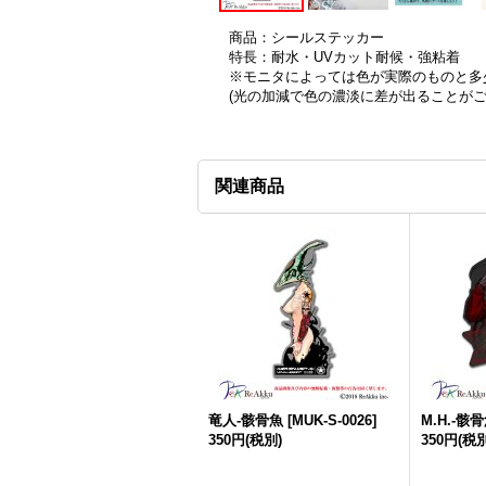
商品：シールステッカー
特長：耐水・UVカット耐候・強粘着
※モニタによっては色が実際のものと多
(光の加減で色の濃淡に差が出ることが
関連商品
竜人-骸骨魚
[
MUK-S-0026
]
M.H.-骸
350円
(税別)
350円
(税別