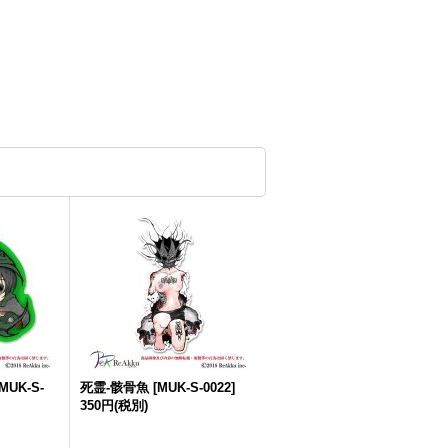
MUK-S-
死霊-骸骨魚
[
MUK-S-0022
]
350円
(税別)