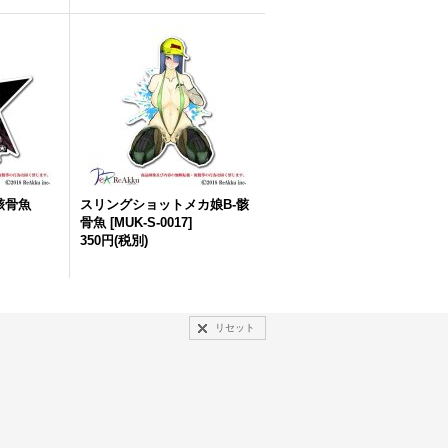
骸骨魚
スリングショットメカ娘B-骸
骨魚
[
MUK-S-0017
]
350円
(税別)
リセット