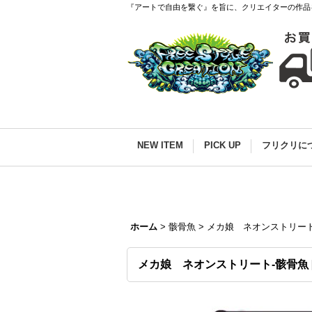
『アートで自由を繋ぐ』を旨に、クリエイターの作品
NEW ITEM
PICK UP
フリクリに
ホーム
>
骸骨魚
>
メカ娘 ネオンストリート
メカ娘 ネオンストリート-骸骨魚