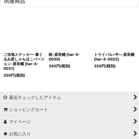
関連商品
ご当地ステッカー-着ぐ
蛙-原良輔
[
har-S-
トライバル~牛~-原良輔
るみ君しゃちほこバージ
0030
]
[
har-S-0025
]
ョン-原良輔
[
har-S-
350
円
(税別)
350
円
(税別)
0031
]
350
円
(税別)
最近チェックしたアイテム
ショッピングカート
マイページ
お気に入り