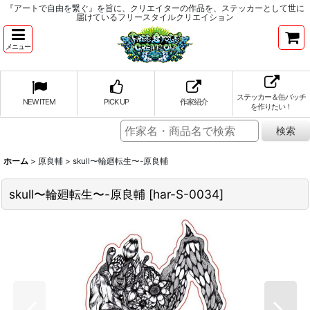
『アートで自由を繋ぐ』を旨に、クリエイターの作品を、ステッカーとして世に
届けているフリースタイルクリエイション
メニュー
ステッカー＆缶バッチ
NEW ITEM
PICK UP
作家紹介
を作りたい！
ホーム
>
原良輔
>
skull〜輪廻転生〜-原良輔
skull〜輪廻転生〜-原良輔
[
har-S-0034
]