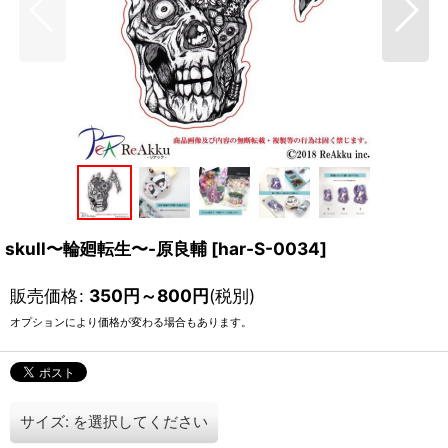
skull〜輪廻転生〜-原良輔
[
har-S-0034
]
販売価格
:
350
円
～800
円
(税別)
オプションにより価格が変わる場合もあります。
サイズ:
を選択してください