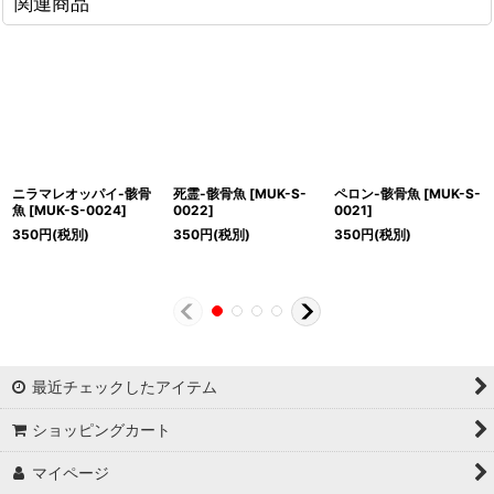
関連商品
ニラマレオッパイ-骸骨
死霊-骸骨魚
[
MUK-S-
ペロン-骸骨魚
[
MUK-S-
魚
[
MUK-S-0024
]
0022
]
0021
]
350
円
(税別)
350
円
(税別)
350
円
(税別)
最近チェックしたアイテム
ショッピングカート
マイページ