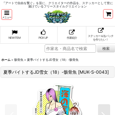
『アートで自由を繋ぐ』を旨に、クリエイターの作品を、ステッカーとして世に
届けているフリースタイルクリエイション
メニュー
ステッカー＆缶バッチ
NEW ITEM
PICK UP
作家紹介
を作りたい！
ホーム
>
骸骨魚
>
夏季バイトするJD雪女（18）-骸骨魚
夏季バイトするJD雪女（18）-骸骨魚
[
MUK-S-0043
]