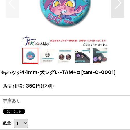
缶バッジ44mm-犬シグレ-TAM+α
[
tam-C-0001
]
販売価格
:
350
円
(税別)
在庫あり
数量
: