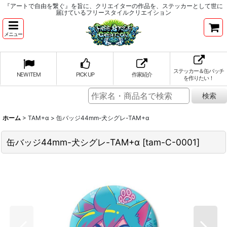
『アートで自由を繋ぐ』を旨に、クリエイターの作品を、ステッカーとして世に
届けているフリースタイルクリエイション
メニュー
ステッカー＆缶バッチ
NEW ITEM
PICK UP
作家紹介
を作りたい！
ホーム
>
TAM+α
>
缶バッジ44mm-犬シグレ-TAM+α
缶バッジ44mm-犬シグレ-TAM+α
[
tam-C-0001
]