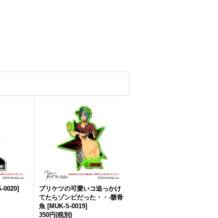
-0020
]
プリケツの可愛いコ追っかけ
てたらゾンビだった・・-骸骨
魚
[
MUK-S-0019
]
350円
(税別)