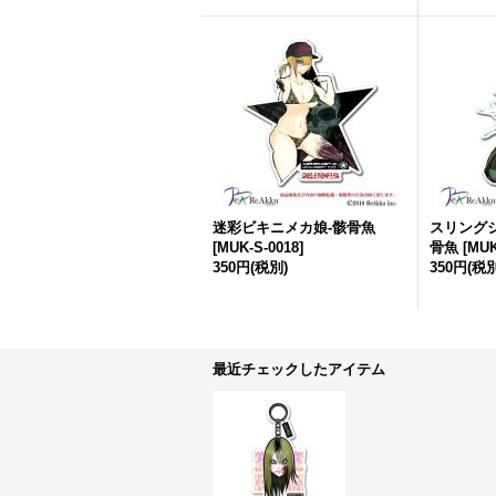
迷彩ビキニメカ娘-骸骨魚
スリング
[
MUK-S-0018
]
骨魚
[
MUK
350円
(税別)
350円
(税別
最近チェックしたアイテム