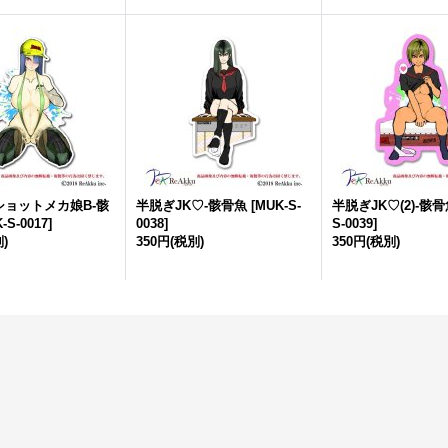
ショットメカ娘B-骸
半脱ぎJK♡-骸骨魚
[
MUK-S-
半脱ぎJK♡(2)-骸
-S-0017
]
0038
]
S-0039
]
)
350円
(税別)
350円
(税別)