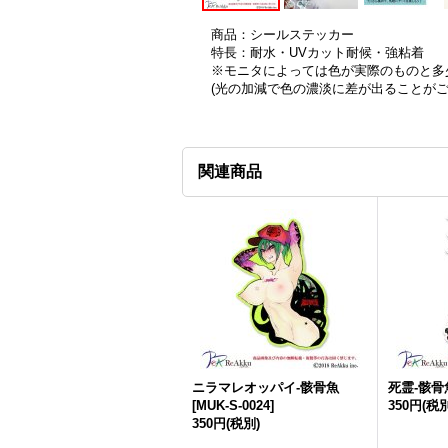
商品：シールステッカー
特長：耐水・UVカット耐候・強粘着
※モニタによっては色が実際のものと多
(光の加減で色の濃淡に差が出ることが
関連商品
ニラマレオッパイ-骸骨魚
死霊-骸骨
[
MUK-S-0024
]
350円
(税別
350円
(税別)