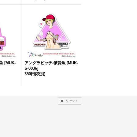
骨魚
[
MUK-
アングラビッチ-骸骨魚
[
MUK-
S-0036
]
350円
(税別)
リセット