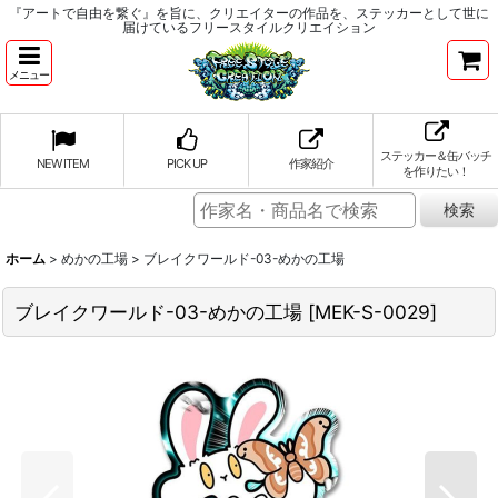
『アートで自由を繋ぐ』を旨に、クリエイターの作品を、ステッカーとして世に
届けているフリースタイルクリエイション
メニュー
ステッカー＆缶バッチ
NEW ITEM
PICK UP
作家紹介
を作りたい！
ホーム
>
めかの工場
>
ブレイクワールド-03-めかの工場
ブレイクワールド-03-めかの工場
[
MEK-S-0029
]