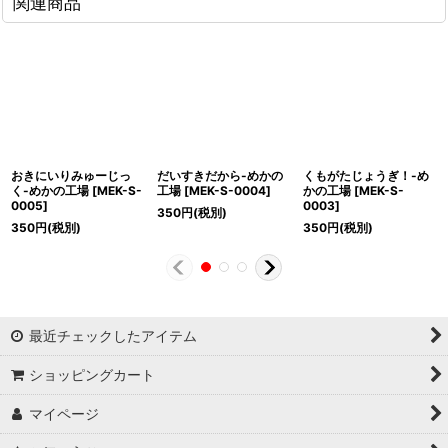
関連商品
おきにいりみゅーじっ
だいすきだから-めかの
くもがたじょうぎ！-め
く-めかの工場
[
MEK-S-
工場
[
MEK-S-0004
]
かの工場
[
MEK-S-
0005
]
0003
]
350
円
(税別)
350
円
(税別)
350
円
(税別)
最近チェックしたアイテム
ショッピングカート
マイページ