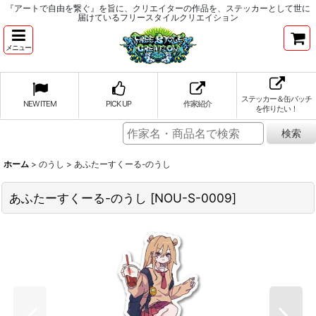
『アートで自由を繋ぐ』を旨に、クリエイターの作品を、ステッカーとして世に
届けているフリースタイルクリエイション
メニュー
ステッカー＆缶バッチ
NEW ITEM
PICK UP
作家紹介
を作りたい！
ホーム
>
のうし
>
あふたーすくーる-のうし
あふたーすくーる-のうし
[
NOU-S-0009
]