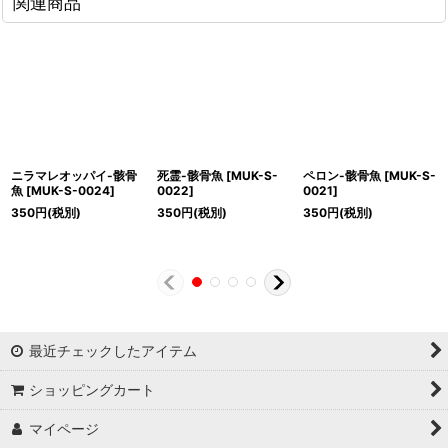
関連商品
ニラマレオッパイ-骸骨
死霊-骸骨魚
[
MUK-S-
ペロン-骸骨魚
[
MUK-S-
魚
[
MUK-S-0024
]
0022
]
0021
]
350
円
(税別)
350
円
(税別)
350
円
(税別)
最近チェックしたアイテム
ショッピングカート
マイページ