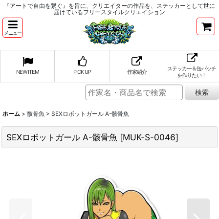
『アートで自由を繋ぐ』を旨に、クリエイターの作品を、ステッカーとして世に
届けているフリースタイルクリエイション
メニュー
ステッカー＆缶バッチ
NEW ITEM
PICK UP
作家紹介
を作りたい！
ホーム
>
骸骨魚
>
SEXロボットガール A-骸骨魚
SEXロボットガール A-骸骨魚
[
MUK-S-0046
]