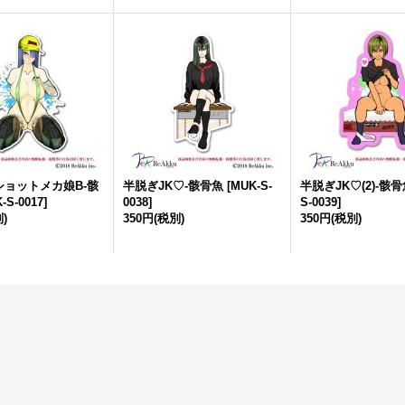
ショットメカ娘B-骸
半脱ぎJK♡-骸骨魚
[
MUK-S-
半脱ぎJK♡(2)-骸
-S-0017
]
0038
]
S-0039
]
)
350円
(税別)
350円
(税別)