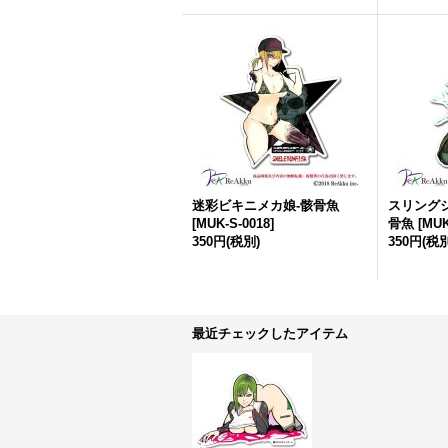
迷彩ビキニメカ娘-骸骨魚
スリング
[
MUK-S-0018
]
骨魚
[
MUK
350円
(税別)
350円
(税別
最近チェックしたアイテム