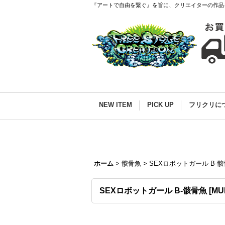
『アートで自由を繋ぐ』を旨に、クリエイターの作品
NEW ITEM
PICK UP
フリクリに
ホーム
>
骸骨魚
>
SEXロボットガール B-
SEXロボットガール B-骸骨魚
[
MU