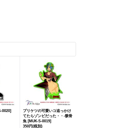
-0020
]
プリケツの可愛いコ追っかけ
てたらゾンビだった・・-骸骨
魚
[
MUK-S-0019
]
350円
(税別)