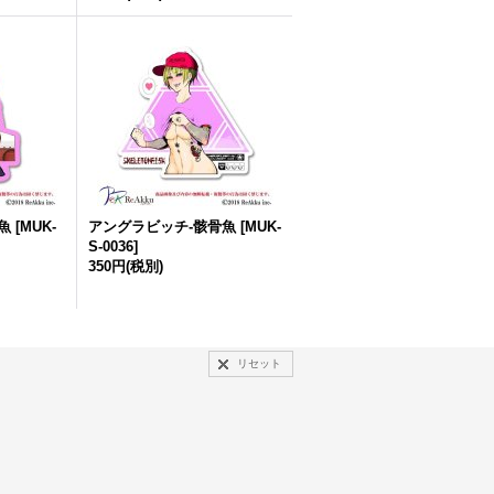
骨魚
[
MUK-
アングラビッチ-骸骨魚
[
MUK-
S-0036
]
350円
(税別)
リセット