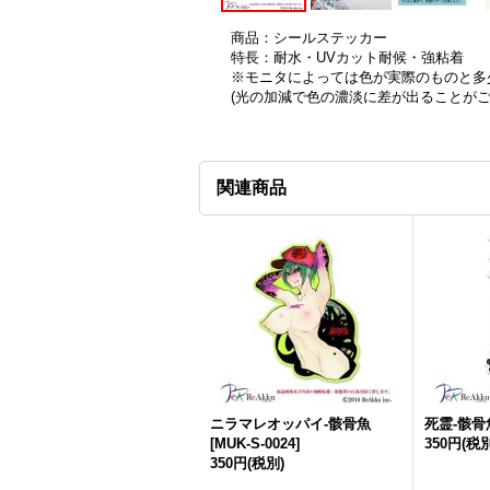
商品：シールステッカー
特長：耐水・UVカット耐候・強粘着
※モニタによっては色が実際のものと多
(光の加減で色の濃淡に差が出ることが
関連商品
ニラマレオッパイ-骸骨魚
死霊-骸骨
[
MUK-S-0024
]
350円
(税別
350円
(税別)