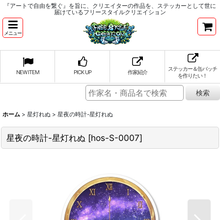
『アートで自由を繋ぐ』を旨に、クリエイターの作品を、ステッカーとして世に
届けているフリースタイルクリエイション
メニュー
ステッカー＆缶バッチ
NEW ITEM
PICK UP
作家紹介
を作りたい！
ホーム
>
星灯れぬ
>
星夜の時計-星灯れぬ
星夜の時計-星灯れぬ
[
hos-S-0007
]