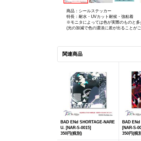
商品：シールステッカー
特長：耐水・UVカット耐候・強粘着
※モニタによっては色が実際のものと多
(光の加減で色の濃淡に差が出ることが
関連商品
BAD ENd SHORTAGE-NARE
BAD ENd
U.
[
NAR-S-0015
]
[
NAR-S-0
350円
(税別)
350円
(税別