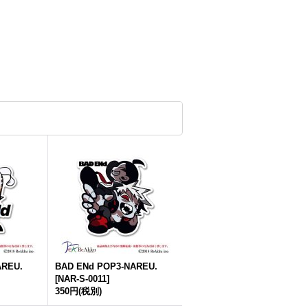
AREU.
BAD ENd POP3-NAREU.
[
NAR-S-0011
]
350円
(税別)