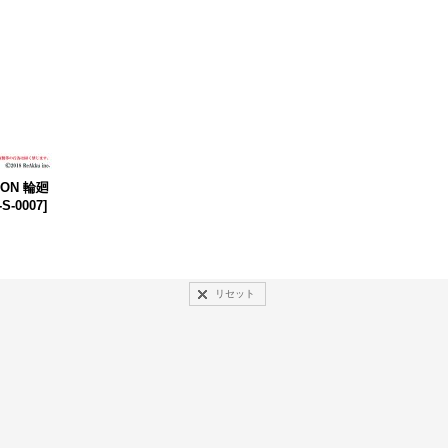
OON 輪廻
S-0007
]
リセット