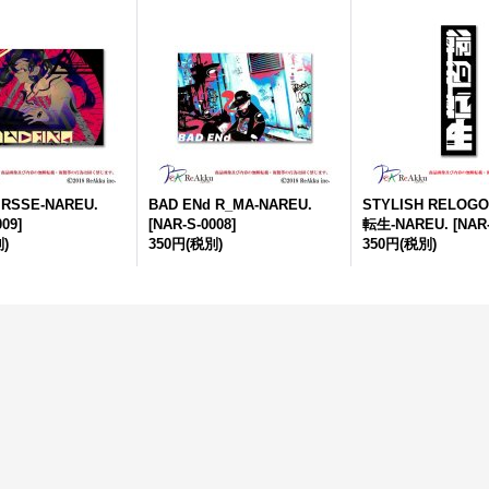
 RSSE-NAREU.
BAD ENd R_MA-NAREU.
STYLISH RELOG
009
]
[
NAR-S-0008
]
転生-NAREU.
[
NAR-
)
350円
(税別)
350円
(税別)