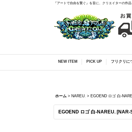
『アートで自由を繋ぐ』を旨に、クリエイターの作品
NEW ITEM
PICK UP
フリクリに
ホーム
>
NAREU.
>
EGOEND ロゴ 白-NARE
EGOEND ロゴ 白-NAREU.
[
NAR-S