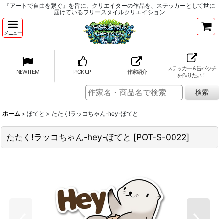
『アートで自由を繋ぐ』を旨に、クリエイターの作品を、ステッカーとして世に
届けているフリースタイルクリエイション
メニュー
ステッカー＆缶バッチ
NEW ITEM
PICK UP
作家紹介
を作りたい！
ホーム
>
ぽてと
>
たたく!ラッコちゃん-hey-ぽてと
たたく!ラッコちゃん-hey-ぽてと
[
POT-S-0022
]