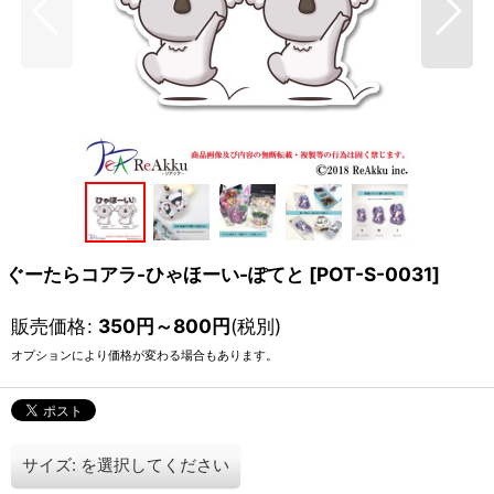
ぐーたらコアラ-ひゃほーい-ぽてと
[
POT-S-0031
]
販売価格
:
350
円
～800
円
(税別)
オプションにより価格が変わる場合もあります。
サイズ:
を選択してください