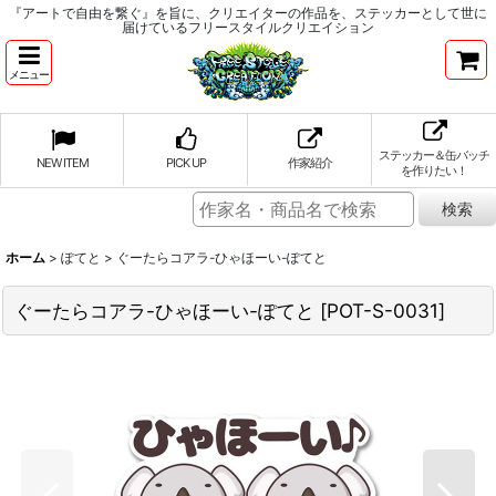
『アートで自由を繋ぐ』を旨に、クリエイターの作品を、ステッカーとして世に
届けているフリースタイルクリエイション
メニュー
ステッカー＆缶バッチ
NEW ITEM
PICK UP
作家紹介
を作りたい！
ホーム
>
ぽてと
>
ぐーたらコアラ-ひゃほーい-ぽてと
ぐーたらコアラ-ひゃほーい-ぽてと
[
POT-S-0031
]