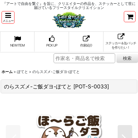
『アートで自由を繋ぐ』を旨に、クリエイターの作品を、ステッカーとして世に
届けているフリースタイルクリエイション
メニュー
ステッカー＆缶バッチ
NEW ITEM
PICK UP
作家紹介
を作りたい！
ホーム
>
ぽてと
>
のらスズメ-ご飯ダヨ-ぽてと
のらスズメ-ご飯ダヨ-ぽてと
[
POT-S-0033
]