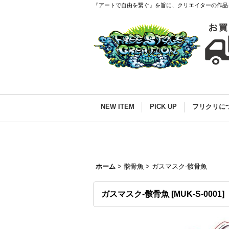
『アートで自由を繋ぐ』を旨に、クリエイターの作品
NEW ITEM
PICK UP
フリクリに
ホーム
>
骸骨魚
>
ガスマスク-骸骨魚
ガスマスク-骸骨魚
[
MUK-S-0001
]