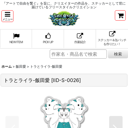
『アートで自由を繋ぐ』を旨に、クリエイターの作品を、ステッカーとして世に
届けているフリースタイルクリエイション
メニュー
ステッカー＆缶バッチ
NEW ITEM
PICK UP
作家紹介
を作りたい！
ホーム
>
飯田愛
>
トラとライラ-飯田愛
トラとライラ-飯田愛
[
IID-S-0026
]