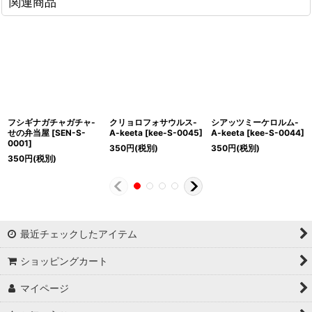
関連商品
フシギナガチャガチャ-
クリョロフォサウルス-
シアッツミーケロルム-
せの弁当屋
[
SEN-S-
A-keeta
[
kee-S-0045
]
A-keeta
[
kee-S-0044
]
0001
]
350
円
(税別)
350
円
(税別)
350
円
(税別)
最近チェックしたアイテム
ショッピングカート
マイページ