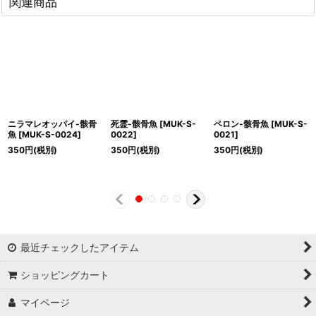
関連商品
ニラマレオッパイ-骸骨
死霊-骸骨魚
[
MUK-S-
ペロン-骸骨魚
[
MUK-S-
魚
[
MUK-S-0024
]
0022
]
0021
]
350
円
(税別)
350
円
(税別)
350
円
(税別)
最近チェックしたアイテム
ショッピングカート
マイページ