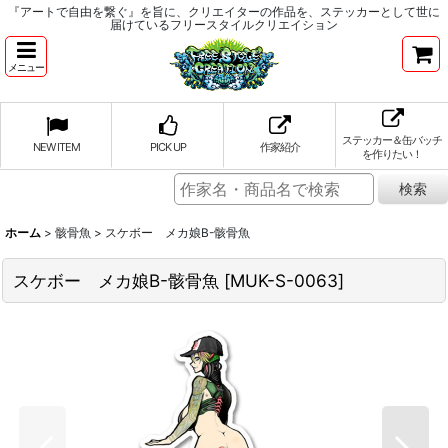
『アートで自由を繋ぐ』を旨に、クリエイターの作品を、ステッカーとして世に
届けているフリースタイルクリエイション
メニュー
ステッカー＆缶バッチ
NEW ITEM
PICK UP
作家紹介
を作りたい！
ホーム
>
骸骨魚
>
スケボー メカ娘B-骸骨魚
スケボー メカ娘B-骸骨魚
[
MUK-S-0063
]