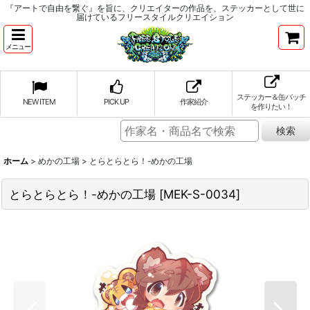
『アートで自由を繋ぐ』を旨に、クリエイターの作品を、ステッカーとして世に
届けているフリースタイルクリエイション
メニュー
ステッカー＆缶バッチ
NEW ITEM
PICK UP
作家紹介
を作りたい！
ホーム
>
めかの工場
>
とらとらとら！-めかの工場
とらとらとら！-めかの工場
[
MEK-S-0034
]