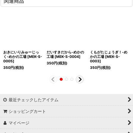
関連商品
おきにいりみゅーじっ
だいすきだから-めかの
くもがたじょうぎ！-め
く-めかの工場
[
MEK-S-
工場
[
MEK-S-0004
]
かの工場
[
MEK-S-
0005
]
0003
]
350
円
(税別)
350
円
(税別)
350
円
(税別)
最近チェックしたアイテム
ショッピングカート
マイページ