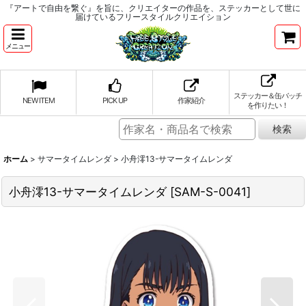
『アートで自由を繋ぐ』を旨に、クリエイターの作品を、ステッカーとして世に
届けているフリースタイルクリエイション
メニュー
ステッカー＆缶バッチ
NEW ITEM
PICK UP
作家紹介
を作りたい！
ホーム
>
サマータイムレンダ
>
小舟澪13-サマータイムレンダ
小舟澪13-サマータイムレンダ
[
SAM-S-0041
]