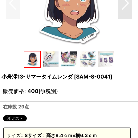
小舟澪13-サマータイムレンダ
[
SAM-S-0041
]
販売価格
:
400
円
(税別)
在庫数 29点
サイズ:
:
Sサイズ：高さ8.4ｃｍ×横6.3ｃｍ