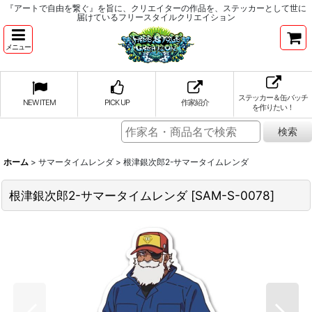
『アートで自由を繋ぐ』を旨に、クリエイターの作品を、ステッカーとして世に
届けているフリースタイルクリエイション
メニュー
ステッカー＆缶バッチ
NEW ITEM
PICK UP
作家紹介
を作りたい！
ホーム
>
サマータイムレンダ
>
根津銀次郎2-サマータイムレンダ
根津銀次郎2-サマータイムレンダ
[
SAM-S-0078
]