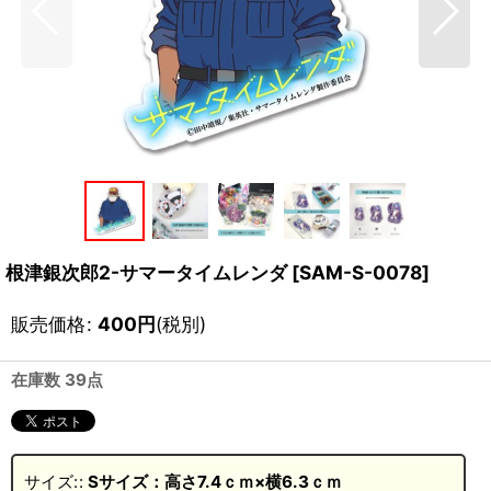
根津銀次郎2-サマータイムレンダ
[
SAM-S-0078
]
販売価格
:
400
円
(税別)
在庫数 39点
サイズ:
:
Sサイズ：高さ7.4ｃｍ×横6.3ｃｍ