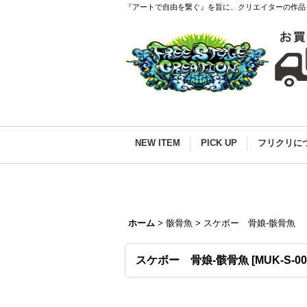
『アートで自由を繋ぐ』を旨に、クリエイターの作品
NEW ITEM
PICK UP
フリクリに
ホーム
>
骸骨魚
>
スケボー 骨娘-骸骨魚
スケボー 骨娘-骸骨魚
[
MUK-S-00