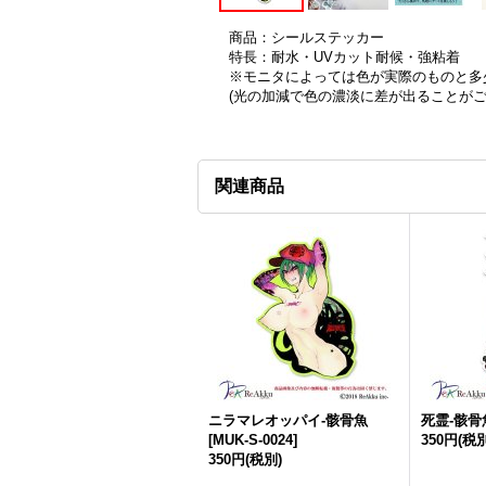
商品：シールステッカー
特長：耐水・UVカット耐候・強粘着
※モニタによっては色が実際のものと多
(光の加減で色の濃淡に差が出ることが
関連商品
ニラマレオッパイ-骸骨魚
死霊-骸骨
[
MUK-S-0024
]
350円
(税別
350円
(税別)