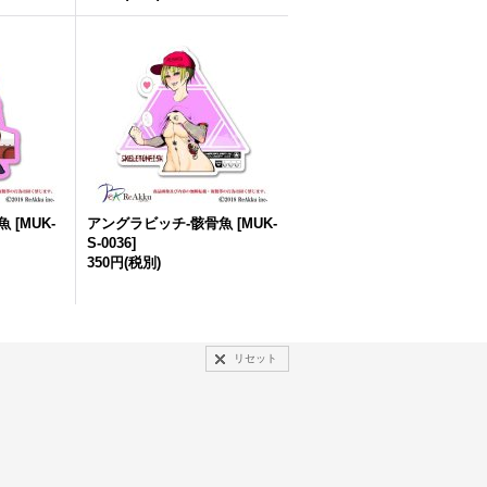
骨魚
[
MUK-
アングラビッチ-骸骨魚
[
MUK-
S-0036
]
350円
(税別)
リセット