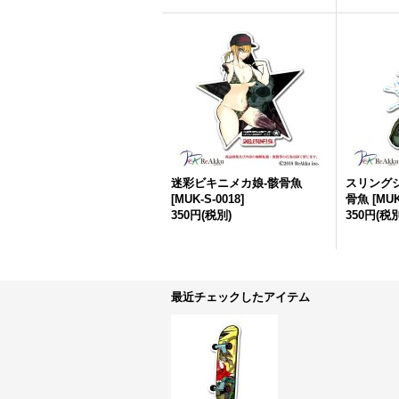
迷彩ビキニメカ娘-骸骨魚
スリング
[
MUK-S-0018
]
骨魚
[
MUK
350円
(税別)
350円
(税別
最近チェックしたアイテム