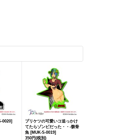
-0020
]
プリケツの可愛いコ追っかけ
てたらゾンビだった・・-骸骨
魚
[
MUK-S-0019
]
350円
(税別)