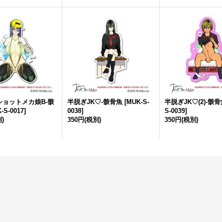
ショットメカ娘B-骸
半脱ぎJK♡-骸骨魚
[
MUK-S-
半脱ぎJK♡(2)-骸
-S-0017
]
0038
]
S-0039
]
)
350円
(税別)
350円
(税別)