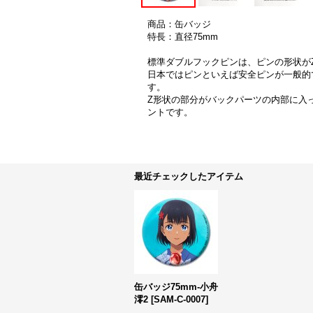
商品：缶バッジ
特長：直径75mm
標準ダブルフックピンは、ピンの形状が
日本ではピンといえば安全ピンが一般的
す。
Z形状の部分がバックパーツの内部に入
ントです。
最近チェックしたアイテム
缶バッジ75mm-小舟
澪2
[
SAM-C-0007
]