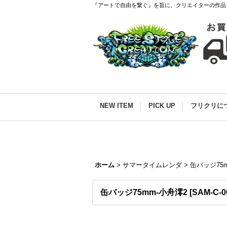
『アートで自由を繋ぐ』を旨に、クリエイターの作品
NEW ITEM
PICK UP
フリクリに
ホーム
>
サマータイムレンダ
>
缶バッジ75
缶バッジ75mm-小舟澪2
[
SAM-C-0