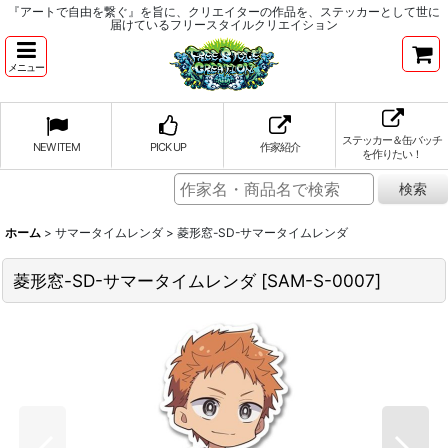
『アートで自由を繋ぐ』を旨に、クリエイターの作品を、ステッカーとして世に
届けているフリースタイルクリエイション
メニュー
ステッカー＆缶バッチ
NEW ITEM
PICK UP
作家紹介
を作りたい！
ホーム
>
サマータイムレンダ
>
菱形窓-SD-サマータイムレンダ
菱形窓-SD-サマータイムレンダ
[
SAM-S-0007
]