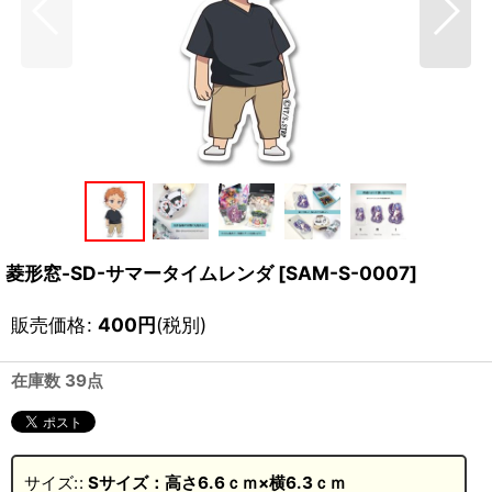
菱形窓-SD-サマータイムレンダ
[
SAM-S-0007
]
販売価格
:
400
円
(税別)
在庫数 39点
サイズ:
:
Sサイズ：高さ6.6ｃｍ×横6.3ｃｍ