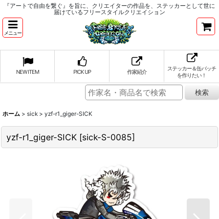
『アートで自由を繋ぐ』を旨に、クリエイターの作品を、ステッカーとして世に
届けているフリースタイルクリエイション
メニュー
ステッカー＆缶バッチ
NEW ITEM
PICK UP
作家紹介
を作りたい！
ホーム
>
sick
>
yzf-r1_giger-SICK
yzf-r1_giger-SICK
[
sick-S-0085
]