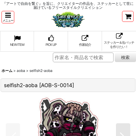
『アートで自由を繋ぐ』を旨に、クリエイターの作品を、ステッカーとして世に
届けているフリースタイルクリエイション
メニュー
ステッカー＆缶バッチ
NEW ITEM
PICK UP
作家紹介
を作りたい！
ホーム
>
aoba
>
selfish2-aoba
selfish2-aoba
[
AOB-S-0014
]