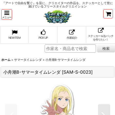
『アートで自由を繋ぐ』を旨に、クリエイターの作品を、ステッカーとして世に
届けているフリースタイルクリエイション
メニュー
ステッカー＆缶バッチ
NEW ITEM
PICK UP
作家紹介
を作りたい！
ホーム
>
サマータイムレンダ
>
小舟潮8-サマータイムレンダ
小舟潮8-サマータイムレンダ
[
SAM-S-0023
]