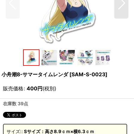
小舟潮8-サマータイムレンダ
[
SAM-S-0023
]
販売価格
:
400
円
(税別)
在庫数 39点
サイズ:
:
Sサイズ：高さ8.9ｃｍ×横6.3ｃｍ