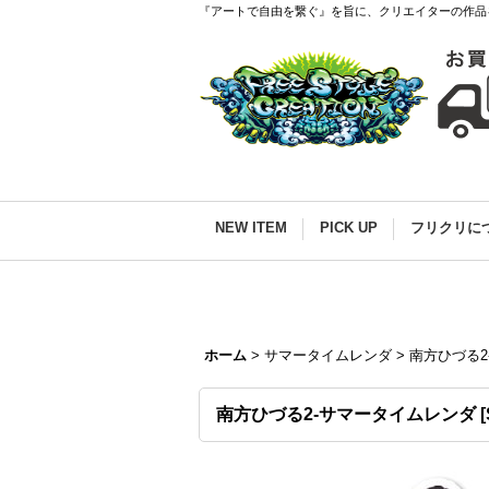
『アートで自由を繋ぐ』を旨に、クリエイターの作品
NEW ITEM
PICK UP
フリクリに
ホーム
>
サマータイムレンダ
>
南方ひづる2
南方ひづる2-サマータイムレンダ
[