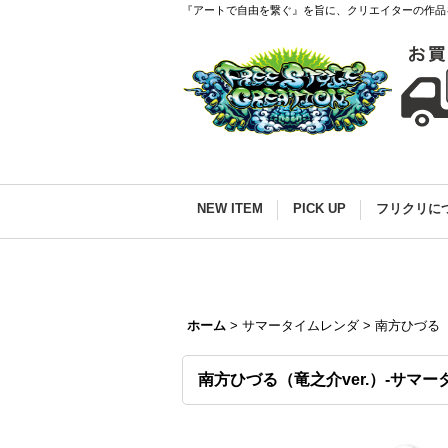
『アートで自由を繋ぐ』を旨に、クリエイターの作品
NEW ITEM
PICK UP
フリクリに
ホーム
>
サマータイムレンダ
>
南方ひづる（
南方ひづる（竜之介ver.）-サマ