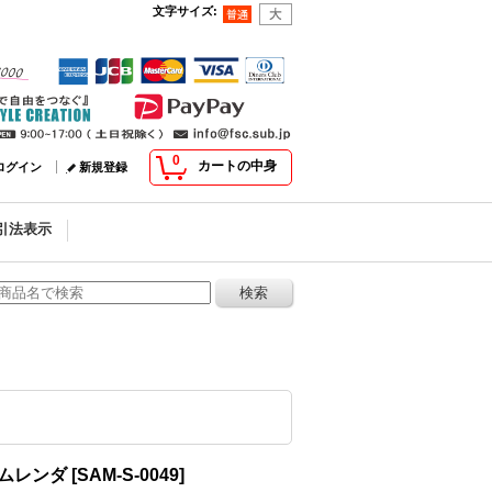
文字サイズ
:
0
カートの中身
ログイン
新規登録
引法表示
イムレンダ
[
SAM-S-0049
]