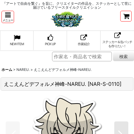
『アートで自由を繋ぐ』を旨に、クリエイターの作品を、ステッカーとして世に
届けているフリースタイルクリエイション
メニュー
ステッカー＆缶バッチ
NEW ITEM
PICK UP
作家紹介
を作りたい！
ホーム
>
NAREU.
>
えこえんどデフォルメ神峰-NAREU.
えこえんどデフォルメ神峰-NAREU.
[
NAR-S-0110
]