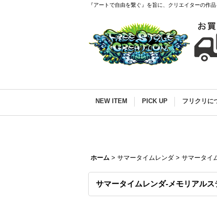
『アートで自由を繋ぐ』を旨に、クリエイターの作品
NEW ITEM
PICK UP
フリクリに
ホーム
>
サマータイムレンダ
>
サマータイ
サマータイムレンダ-メモリアルス