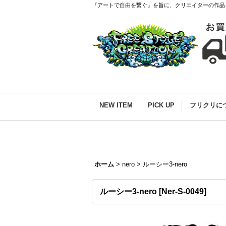
『アートで自由を繋ぐ』を旨に、クリエイターの作品
NEW ITEM
PICK UP
フリクリに
ホーム
>
nero
>
ルーシー3-nero
ルーシー3-nero
[
Ner-S-0049
]