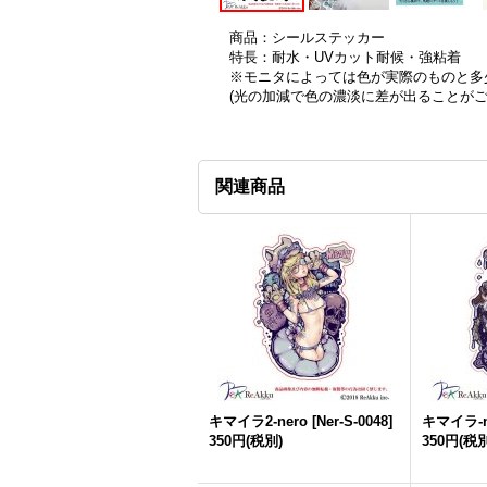
商品：シールステッカー
特長：耐水・UVカット耐候・強粘着
※モニタによっては色が実際のものと多
(光の加減で色の濃淡に差が出ることが
関連商品
キマイラ2-nero
[
Ner-S-0048
]
キマイラ-n
350円
(税別)
350円
(税別