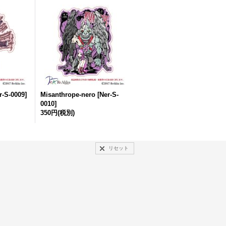
r-S-0009
]
Misanthrope-nero
[
Ner-S-
0010
]
350円
(税別)
リセット