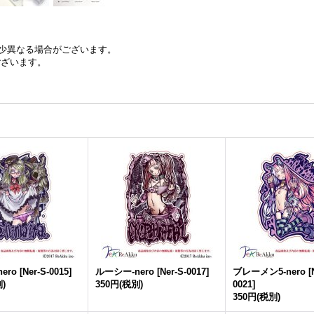
少異なる場合がございます。
ございます。
ero
[
Ner-S-0015
]
ルーシー-nero
[
Ner-S-0017
]
ブレーメン5-nero
[
)
350円
(税別)
0021
]
350円
(税別)