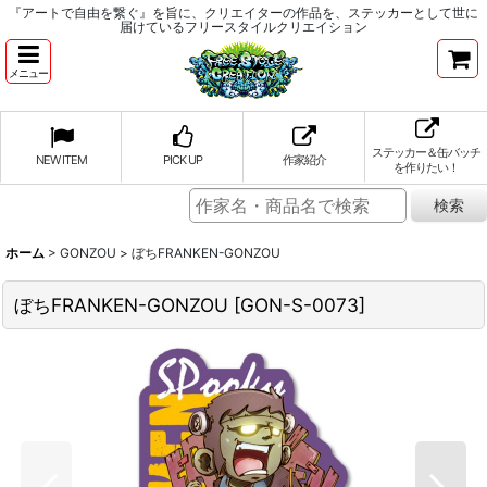
『アートで自由を繋ぐ』を旨に、クリエイターの作品を、ステッカーとして世に
届けているフリースタイルクリエイション
メニュー
ステッカー＆缶バッチ
NEW ITEM
PICK UP
作家紹介
を作りたい！
ホーム
>
GONZOU
>
ぼちFRANKEN-GONZOU
ぼちFRANKEN-GONZOU
[
GON-S-0073
]