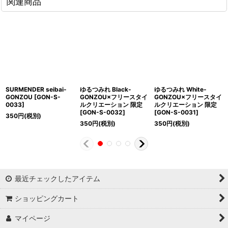
関連商品
SURMENDER seibai-
ゆるつみれ Black-
ゆるつみれ White-
GONZOU
[
GON-S-
GONZOU×フリースタイ
GONZOU×フリースタイ
0033
]
ルクリエーション 限定
ルクリエーション 限定
[
GON-S-0032
]
[
GON-S-0031
]
350
円
(税別)
350
円
(税別)
350
円
(税別)
最近チェックしたアイテム
ショッピングカート
マイページ