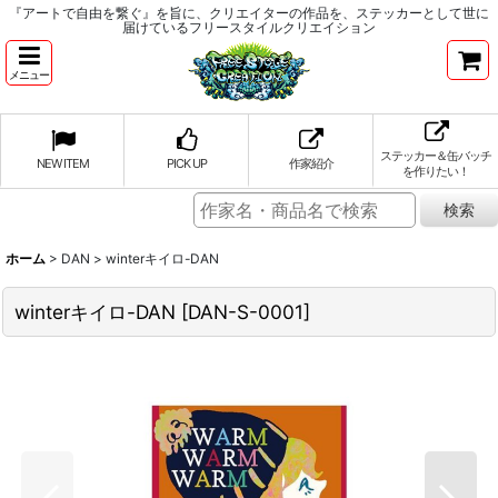
『アートで自由を繋ぐ』を旨に、クリエイターの作品を、ステッカーとして世に
届けているフリースタイルクリエイション
メニュー
ステッカー＆缶バッチ
NEW ITEM
PICK UP
作家紹介
を作りたい！
ホーム
>
DAN
>
winterキイロ-DAN
winterキイロ-DAN
[
DAN-S-0001
]