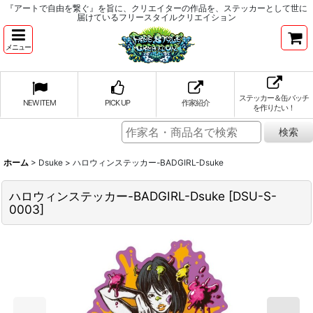
『アートで自由を繋ぐ』を旨に、クリエイターの作品を、ステッカーとして世に
届けているフリースタイルクリエイション
メニュー
ステッカー＆缶バッチ
NEW ITEM
PICK UP
作家紹介
を作りたい！
ホーム
>
Dsuke
>
ハロウィンステッカー-BADGIRL-Dsuke
ハロウィンステッカー-BADGIRL-Dsuke
[
DSU-S-
0003
]