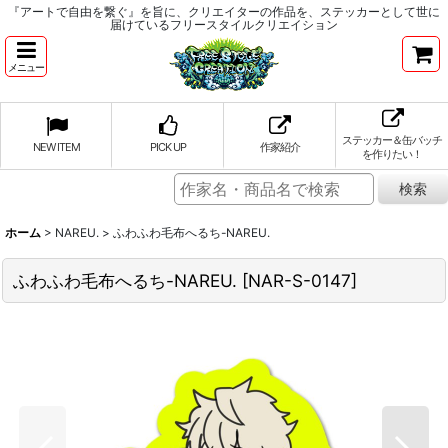
『アートで自由を繋ぐ』を旨に、クリエイターの作品を、ステッカーとして世に
届けているフリースタイルクリエイション
メニュー
ステッカー＆缶バッチ
NEW ITEM
PICK UP
作家紹介
を作りたい！
ホーム
>
NAREU.
>
ふわふわ毛布へるち-NAREU.
ふわふわ毛布へるち-NAREU.
[
NAR-S-0147
]