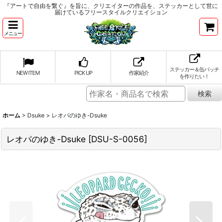
『アートで自由を繋ぐ』を旨に、クリエイターの作品を、ステッカーとして世に
届けているフリースタイルクリエイション
メニュー
ステッカー＆缶バッチ
NEW ITEM
PICK UP
作家紹介
を作りたい！
ホーム
>
Dsuke
>
レオパのゆき-Dsuke
レオパのゆき-Dsuke
[
DSU-S-0056
]