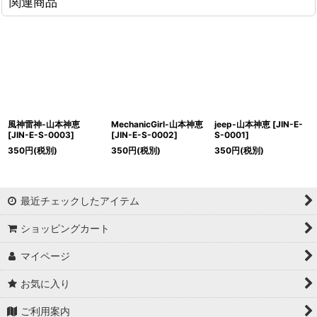
関連商品
風神雷神-山本神恵
MechanicGirl-山本神恵
jeep-山本神恵
[
JIN-E-
[
JIN-E-S-0003
]
[
JIN-E-S-0002
]
S-0001
]
350
円
(税別)
350
円
(税別)
350
円
(税別)
最近チェックしたアイテム
ショッピングカート
マイページ
お気に入り
ご利用案内