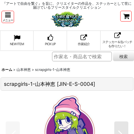
『アートで自由を繋ぐ』を旨に、クリエイターの作品を、ステッカーとして世に
届けているフリースタイルクリエイション
メニュー
ステッカー＆缶バッチ
NEW ITEM
PICK UP
作家紹介
を作りたい！
ホーム
>
山本神恵
>
scrapgirls-1-山本神恵
scrapgirls-1-山本神恵
[
JIN-E-S-0004
]