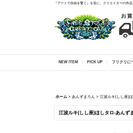
『アートで自由を繋ぐ』を旨に、クリエイターの作品
NEW ITEM
PICK UP
フリクリに
ホーム
>
あんずまろん
>
江波ルキ(しし座)
江波ルキ(しし座)ほしタロ-あんず