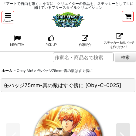
『アートで自由を繋ぐ』を旨に、クリエイターの作品を、ステッカーとして世に
届けているフリースタイルクリエイション
メニュー
ステッカー＆缶バッチ
NEW ITEM
PICK UP
作家紹介
を作りたい！
ホーム
>
Obey Me!
>
缶バッジ75mm-真の敵はすぐ傍に
缶バッジ75mm-真の敵はすぐ傍に
[
Oby-C-0025
]