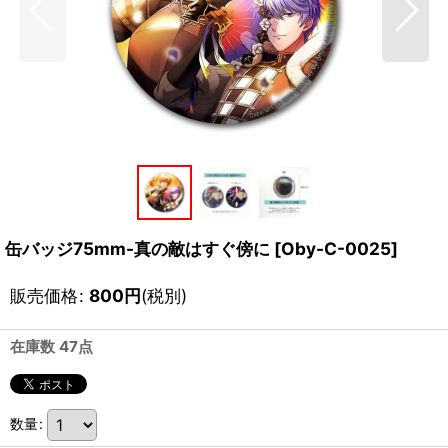
缶バッジ75mm-真の敵はすぐ傍に
[
Oby-C-0025
]
販売価格
:
800
円
(税別)
在庫数 47点
数量
: