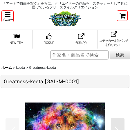
『アートで自由を繋ぐ』を旨に、クリエイターの作品を、ステッカーとして世に
届けているフリースタイルクリエイション
メニュー
ステッカー＆缶バッチ
NEW ITEM
PICK UP
作家紹介
を作りたい！
ホーム
>
keeta
>
Greatness-keeta
Greatness-keeta
[
GAL-M-0001
]