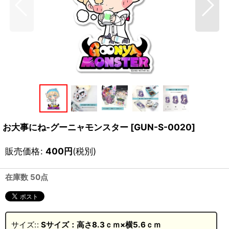
お大事にね-グーニャモンスター
[
GUN-S-0020
]
販売価格
:
400
円
(税別)
在庫数 50点
サイズ:
:
Sサイズ：高さ8.3ｃｍ×横5.6ｃｍ