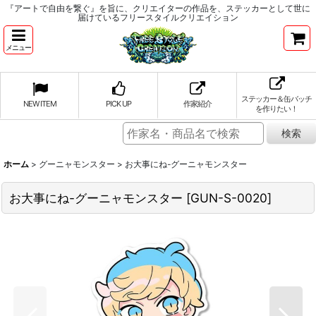
『アートで自由を繋ぐ』を旨に、クリエイターの作品を、ステッカーとして世に
届けているフリースタイルクリエイション
メニュー
ステッカー＆缶バッチ
NEW ITEM
PICK UP
作家紹介
を作りたい！
ホーム
>
グーニャモンスター
>
お大事にね-グーニャモンスター
お大事にね-グーニャモンスター
[
GUN-S-0020
]