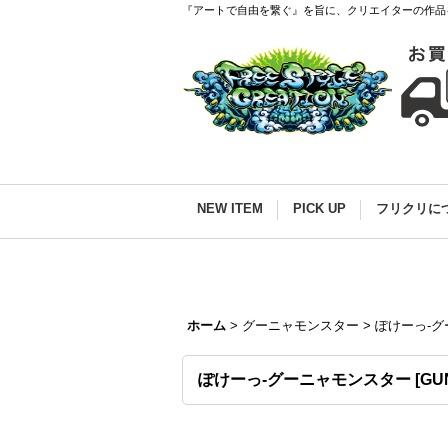
『アートで自由を繋ぐ』を旨に、クリエイターの作品
NEW ITEM
PICK UP
フリクリに
ホーム
>
グーニャモンスター
>
ぽけーっ-
ぽけーっ-グーニャモンスター
[
GUN