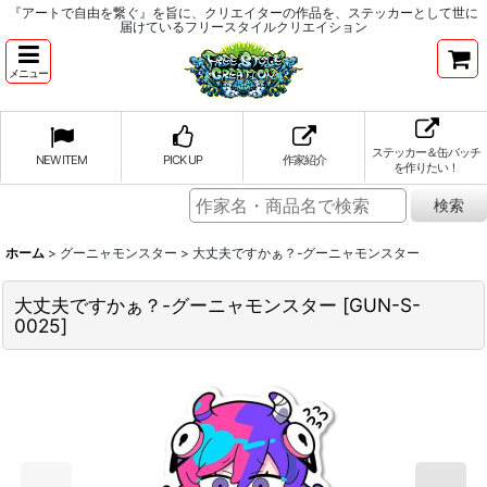
『アートで自由を繋ぐ』を旨に、クリエイターの作品を、ステッカーとして世に
届けているフリースタイルクリエイション
メニュー
ステッカー＆缶バッチ
NEW ITEM
PICK UP
作家紹介
を作りたい！
ホーム
>
グーニャモンスター
>
大丈夫ですかぁ？-グーニャモンスター
大丈夫ですかぁ？-グーニャモンスター
[
GUN-S-
0025
]