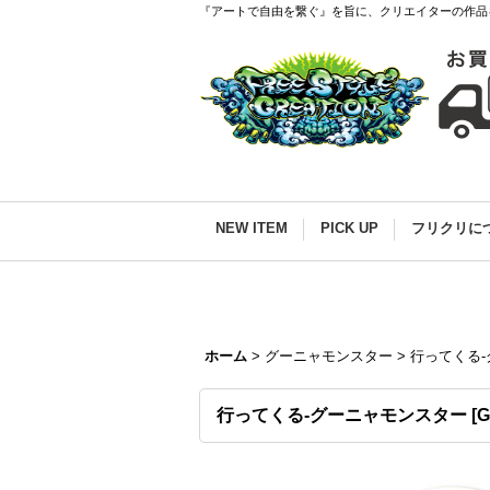
『アートで自由を繋ぐ』を旨に、クリエイターの作品
NEW ITEM
PICK UP
フリクリに
ホーム
>
グーニャモンスター
>
行ってくる
行ってくる-グーニャモンスター
[
G