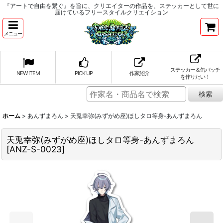
『アートで自由を繋ぐ』を旨に、クリエイターの作品を、ステッカーとして世に
届けているフリースタイルクリエイション
メニュー
ステッカー＆缶バッチ
NEW ITEM
PICK UP
作家紹介
を作りたい！
ホーム
>
あんずまろん
>
天兎幸弥(みずがめ座)ほしタロ等身-あんずまろん
天兎幸弥(みずがめ座)ほしタロ等身-あんずまろん
[
ANZ-S-0023
]