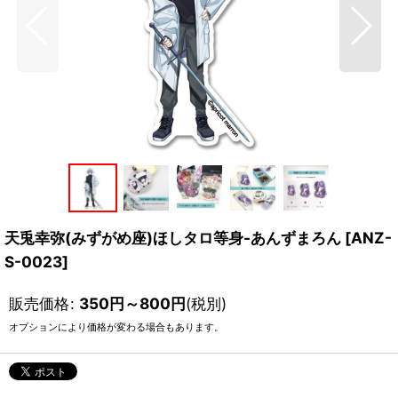
天兎幸弥(みずがめ座)ほしタロ等身-あんずまろん
[
ANZ-
S-0023
]
販売価格
:
350
円
～800
円
(税別)
オプションにより価格が変わる場合もあります。