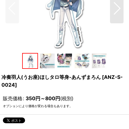
冷奏羽人(うお座)ほしタロ等身-あんずまろん
[
ANZ-S-
0024
]
販売価格
:
350
円
～800
円
(税別)
オプションにより価格が変わる場合もあります。