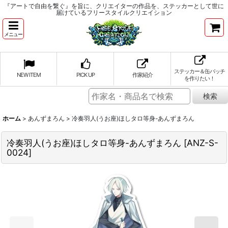
『アートで自由を繋ぐ』を旨に、クリエイターの作品を、ステッカーとして世に
届けているフリースタイルクリエイション
メニュー
ステッカー＆缶バッチ
NEW ITEM
PICK UP
作家紹介
を作りたい！
ホーム
>
あんずまろん
>
冷奏羽人(うお座)ほしタロ等身-あんずまろん
冷奏羽人(うお座)ほしタロ等身-あんずまろん
[
ANZ-S-
0024
]