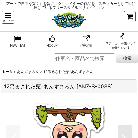
『アートで自由を繋ぐ』を旨に、クリエイターの作品を、ステッカーとして世に
届けているフリースタイルクリエイション
メニュー
ステッカー＆缶バッチ
NEW ITEM
PICK UP
作家紹介
を作りたい！
ホーム
>
あんずまろん
>
12吊るされた栗-あんずまろん
12吊るされた栗-あんずまろん
[
ANZ-S-0038
]