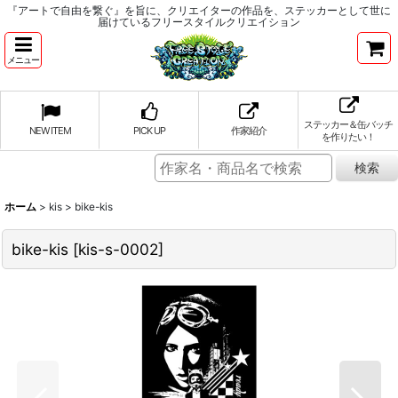
『アートで自由を繋ぐ』を旨に、クリエイターの作品を、ステッカーとして世に
届けているフリースタイルクリエイション
メニュー
ステッカー＆缶バッチ
NEW ITEM
PICK UP
作家紹介
を作りたい！
ホーム
>
kis
>
bike-kis
bike-kis
[
kis-s-0002
]