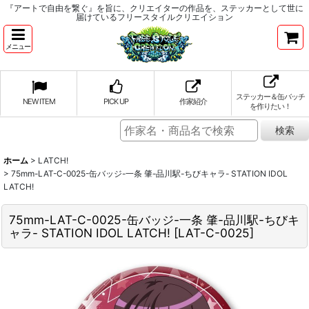
『アートで自由を繋ぐ』を旨に、クリエイターの作品を、ステッカーとして世に
届けているフリースタイルクリエイション
メニュー
ステッカー＆缶バッチ
NEW ITEM
PICK UP
作家紹介
を作りたい！
ホーム
>
LATCH!
>
75mm-LAT-C-0025-缶バッジ-一条 肇-品川駅-ちびキャラ- STATION IDOL
LATCH!
75mm-LAT-C-0025-缶バッジ-一条 肇-品川駅-ちびキ
ャラ- STATION IDOL LATCH!
[
LAT-C-0025
]